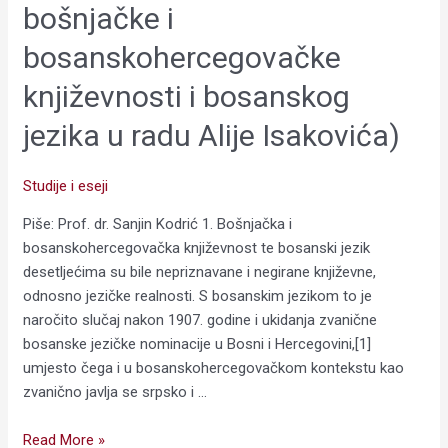
bosanskog
bošnjačke i
jezika
bosanskohercegovačke
u
radu
književnosti i bosanskog
Alije
Isakovića)
jezika u radu Alije Isakovića)
Studije i eseji
Piše: Prof. dr. Sanjin Kodrić 1. Bošnjačka i
bosanskohercegovačka književnost te bosanski jezik
desetljećima su bile nepriznavane i negirane književne,
odnosno jezičke realnosti. S bosanskim jezikom to je
naročito slučaj nakon 1907. godine i ukidanja zvanične
bosanske jezičke nominacije u Bosni i Hercegovini,[1]
umjesto čega i u bosanskohercegovačkom kontekstu kao
zvanično javlja se srpsko i …
Read More »