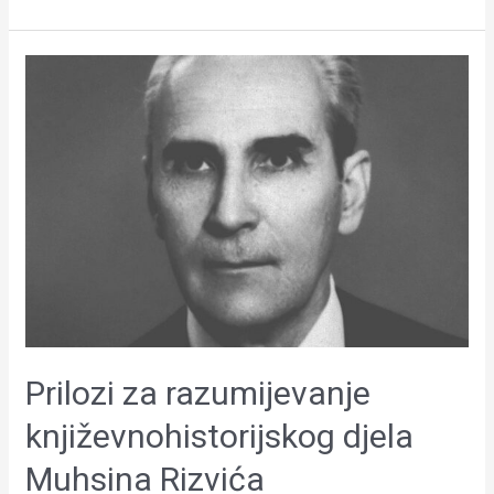
Prilozi
za
razumijevanje
književnohistorijskog
djela
Muhsina
Rizvića
Prilozi za razumijevanje
književnohistorijskog djela
Muhsina Rizvića