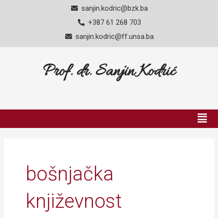
Skip
sanjin.kodric@bzk.ba
to
+387 61 268 703
content
sanjin.kodric@ff.unsa.ba
Prof. dr. Sanjin Kodrić
Men
bošnjačka
književnost