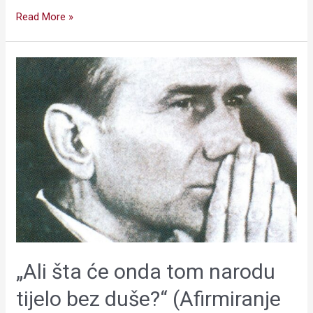
Read More »
„Ali
šta
će
onda
tom
narodu
tijelo
bez
duše?“
(Afirmiranje
bošnjačke
i
„Ali šta će onda tom narodu
bosanskohercegovačke
književnosti
tijelo bez duše?“ (Afirmiranje
i