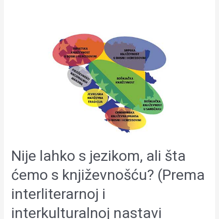
Nije
lahko
s
jezikom,
ali
šta
ćemo
s
književnošću?
(Prema
Nije lahko s jezikom, ali šta
interliterarnoj
i
ćemo s književnošću? (Prema
interkulturalnoj
interliterarnoj i
nastavi
književnosti
interkulturalnoj nastavi
naroda