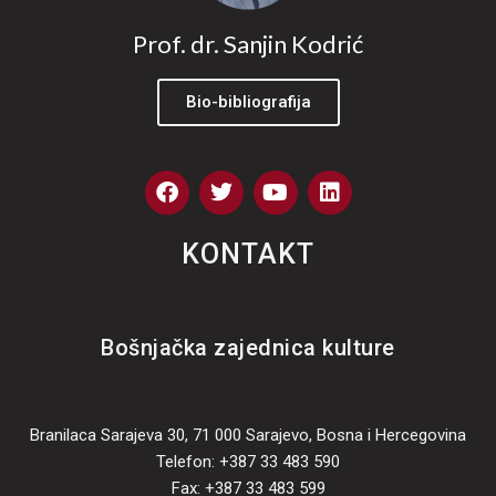
Prof. dr. Sanjin Kodrić
Bio-bibliografija
F
T
Y
L
a
w
o
i
c
i
u
n
e
t
t
k
KONTAKT
b
t
u
e
o
e
b
d
o
r
e
i
k
n
Bošnjačka zajednica kulture
Branilaca Sarajeva 30, 71 000 Sarajevo, Bosna i Hercegovina
Telefon: +387 33 483 590
Fax: +387 33 483 599