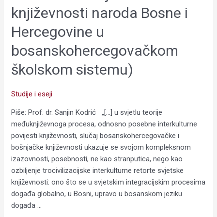
Bosne
književnosti naroda Bosne i
i
Hercegovine u
Hercegovine
u
bosanskohercegovačkom
bosanskohercegovačkom
školskom
školskom sistemu)
sistemu)
Studije i eseji
Piše: Prof. dr. Sanjin Kodrić „[…] u svjetlu teorije
međuknjiževnoga procesa, odnosno posebne interkulturne
povijesti književnosti, slučaj bosanskohercegovačke i
bošnjačke književnosti ukazuje se svojom kompleksnom
izazovnosti, posebnosti, ne kao stranputica, nego kao
ozbiljenje trocivilizacijske interkulturne retorte svjetske
književnosti: ono što se u svjetskim integracijskim procesima
događa globalno, u Bosni, upravo u bosanskom jeziku
događa …