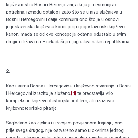
književnosti u Bosni i Hercegovini, a koja je nesumnjivo
potrebna, između ostalog i zato što se u nizu slučajeva u
Bosni i Hercegovini i dalje kontinuira ono što je u osnovi
jugoslavenska književna koncepcija i jugoslavenski književni
kanon, mada se od ove koncepcije odavno odustalo u svim
drugim državama – nekadašnjim jugoslavenskim republikama.
2.
Kao i sama Bosna i Hercegovina, i književno stvaranje u Bosni
i Hercegovini izrazito je složeno,
[4]
te predstavlja vrlo
kompleksan književnohistorijski problem, ali i izazovno
književnoteorijsko pitanje.
Sagledano kao cjelina i u svojem povijesnom trajanju, ono,
prije svega drugog, nije ostvareno samo u okvirima jednog
naroda, odnosno jedne etno-nacionalne zajednice, pogotovo