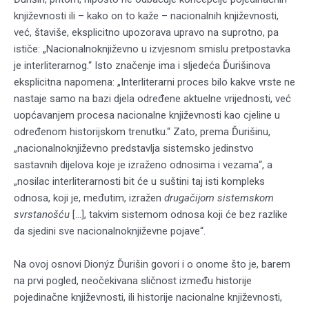
književnosti ili – kako on to kaže – nacionalnih književnosti,
već, štaviše, eksplicitno upozorava upravo na suprotno, pa
ističe: „Nacionalnoknjiževno u izvjesnom smislu pretpostavka
je interliterarnog.“ Isto značenje ima i sljedeća Ďurišinova
eksplicitna napomena: „Interliterarni proces bilo kakve vrste ne
nastaje samo na bazi djela određene aktuelne vrijednosti, već
uopćavanjem procesa nacionalne književnosti kao cjeline u
određenom historijskom trenutku.“ Zato, prema Ďurišinu,
„nacionalnoknjiževno predstavlja sistemsko jedinstvo
sastavnih dijelova koje je izraženo odnosima i vezama“, a
„nosilac interliterarnosti bit će u suštini taj isti kompleks
odnosa, koji je, međutim, izražen
drugačijom sistemskom
svrstanošću
[…], takvim sistemom odnosa koji će bez razlike
da sjedini sve nacionalnoknjiževne pojave“.
Na ovoj osnovi Dionýz Ďurišin govori i o onome što je, barem
na prvi pogled, neočekivana sličnost između historije
pojedinačne književnosti, ili historije nacionalne književnosti,