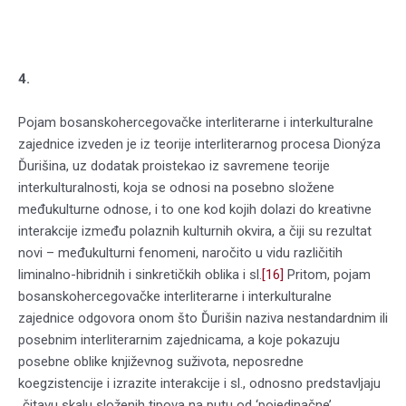
4.
Pojam bosanskohercegovačke interliterarne i interkulturalne
zajednice izveden je iz teorije interliterarnog procesa Dionýza
Ďurišina, uz dodatak proistekao iz savremene teorije
interkulturalnosti, koja se odnosi na posebno složene
međukulturne odnose, i to one kod kojih dolazi do kreativne
interakcije između polaznih kulturnih okvira, a čiji su rezultat
novi – međukulturni fenomeni, naročito u vidu različitih
liminalno-hibridnih i sinkretičkih oblika i sl.
[16]
Pritom, pojam
bosanskohercegovačke interliterarne i interkulturalne
zajednice odgovora onom što Ďurišin naziva nestandardnim ili
posebnim interliterarnim zajednicama, a koje pokazuju
posebne oblike književnog suživota, neposredne
koegzistencije i izrazite interakcije i sl., odnosno predstavljaju
„čitavu skalu složenih tipova na putu od ‘pojedinačne’