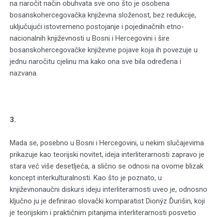
na naročit način obuhvata sve ono što je osobena
bosanskohercegovačka književna složenost, bez redukcije,
uključujući istovremeno postojanje i pojedinačnih etno-
nacionalnih književnosti u Bosni i Hercegovini i šire
bosanskohercegovačke književne pojave koja ih povezuje u
jednu naročitu cjelinu ma kako ona sve bila određena i
nazvana.
3.
Mada se, posebno u Bosni i Hercegovini, u nekim slučajevima
prikazuje kao teorijski novitet, ideja interliterarnosti zapravo je
stara već više desetljeća, a slično se odnosi na ovome blizak
koncept interkulturalnosti. Kao što je poznato, u
književnonaučni diskurs ideju interliterarnosti uveo je, odnosno
ključno ju je definirao slovački komparatist Dionýz Ďurišin, koji
je teorijskim i praktičnim pitanjima interliterarnosti posvetio