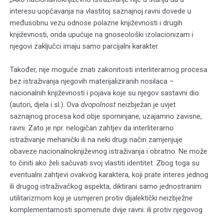
interesu uopćavanja na vlastitoj saznajnoj ravni dovede u
međusobnu vezu odnose polazne književnosti i drugih
književnosti, onda upućuje na gnoseološki izolacionizam i
njegovi zaključci imaju samo parcijalni karakter.
Također, nije moguće znati zakonitosti interliterarnog procesa
bez istraživanja njegovih materijaliziranih nosilaca –
nacionalnih književnosti i pojava koje su njegov sastavni dio
(autori, djela i sl.). Ova
dvopolnost
neizbježan je uvjet
saznajnog procesa kod obje spominjane, uzajamno zavisne,
ravni. Zato je npr. nelogičan zahtjev da interliterarno
istraživanje mehanički ili na neki drugi način zamjenjuje
obaveze nacionalnoknjiževnog istraživanja i obratno. Ne može
to činiti ako želi sačuvati svoj vlastiti identitet. Zbog toga su
eventualni zahtjevi ovakvog karaktera, koji prate interes jednog
ili drugog istraživačkog aspekta, diktirani samo jednostranim
utilitarizmom koji je usmjeren protiv dijalektički neizbježne
komplementarnosti spomenute dvije ravni: ili protiv njegovog