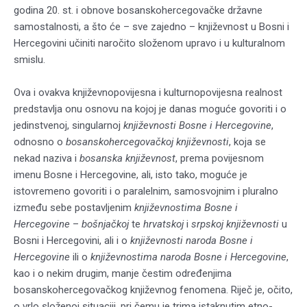
godina 20. st. i obnove bosanskohercegovačke državne
samostalnosti, a što će – sve zajedno – književnost u Bosni i
Hercegovini učiniti naročito složenom upravo i u kulturalnom
smislu.
Ova i ovakva književnopovijesna i kulturnopovijesna realnost
predstavlja onu osnovu na kojoj je danas moguće govoriti i o
jedinstvenoj, singularnoj
književnosti Bosne i Hercegovine
,
odnosno o
bosanskohercegovačkoj književnosti
, koja se
nekad naziva i
bosanska književnost
, prema povijesnom
imenu Bosne i Hercegovine, ali, isto tako, moguće je
istovremeno govoriti i o paralelnim, samosvojnim i pluralno
između sebe postavljenim
književnostima Bosne i
Hercegovine
–
bošnjačkoj
te
hrvatskoj
i
srpskoj
književnosti
u
Bosni i Hercegovini, ali i o
književnosti naroda Bosne i
Hercegovine
ili o
književnostima naroda Bosne i Hercegovine
,
kao i o nekim drugim, manje čestim određenjima
bosanskohercegovačkog književnog fenomena. Riječ je, očito,
o vrlo složenoj situaciji, pri čemu je trima istaknutim etno-