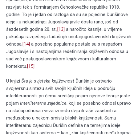
razvijati tek s formiranjem Čehoslovačke republike 1918.
godine. To je i jedan od razloga da su se pojedine Ďurišinove
ideje i u nekadašnjoj Jugoslaviji javile dosta rano, još od
šezdesetih godina 20. st.,
[13]
a naročito kasnije, u vrijeme
pokušaja razrješenja tadašnjih unutarjugoslavenskih književnih
odnosa,
[14]
a posebno popularne postale su s raspadom
Jugoslavije i s nastojanjima redefiniranja književnih odnosa u
sad već postjugoslavenskom književnom i kulturalnom
kontekstu.
[15]
U knjizi
Šta je svjetska književnost
Ďurišin je ostvario
svojevrsnu sintezu svih svojih ključnih ideja u području
interliterarnosti, pri čemu središnji pojam njegove teorije jeste
pojam
interliterarne zajednice
, koji se posebno odnosi upravo
na slučaj odnosa i veza između dviju ili više zasebnih a
međusobno u nekom smislu bliskih književnosti. Samu
interliterarnu zajednicu Ďurišin definira na temeljima ideje
književnosti kao sistema – kao „zbir književnosti među kojima