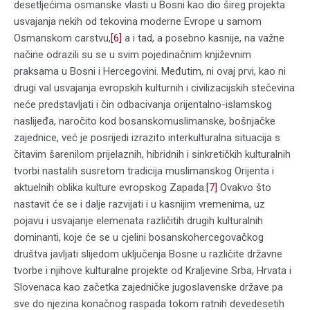
desetljećima osmanske vlasti u Bosni kao dio šireg projekta
usvajanja nekih od tekovina moderne Evrope u samom
Osmanskom carstvu,
[6]
a i tad, a posebno kasnije, na važne
načine odrazili su se u svim pojedinačnim književnim
praksama u Bosni i Hercegovini. Međutim, ni ovaj prvi, kao ni
drugi val usvajanja evropskih kulturnih i civilizacijskih stečevina
neće predstavljati i čin odbacivanja orijentalno-islamskog
naslijeđa, naročito kod bosanskomuslimanske, bošnjačke
zajednice, već je posrijedi izrazito interkulturalna situacija s
čitavim šarenilom prijelaznih, hibridnih i sinkretičkih kulturalnih
tvorbi nastalih susretom tradicija muslimanskog Orijenta i
aktuelnih oblika kulture evropskog Zapada.
[7]
Ovakvo što
nastavit će se i dalje razvijati i u kasnijim vremenima, uz
pojavu i usvajanje elemenata različitih drugih kulturalnih
dominanti, koje će se u cjelini bosanskohercegovačkog
društva javljati slijedom uključenja Bosne u različite državne
tvorbe i njihove kulturalne projekte od Kraljevine Srba, Hrvata i
Slovenaca kao začetka zajedničke jugoslavenske države pa
sve do njezina konačnog raspada tokom ratnih devedesetih