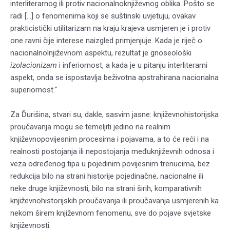
interliterarnog ili protiv nacionalnoknjiževnog oblika. Pošto se
radi […] o fenomenima koji se suštinski uvjetuju, ovakav
prakticistički utilitarizam na kraju krajeva usmjeren je i protiv
one ravni čije interese naizgled primjenjuje. Kada je riječ o
nacionalnolnjiževnom aspektu, rezultat je gnoseološki
izolacionizam
i inferiornost, a kada je u pitanju interliterarni
aspekt, onda se ispostavlja beživotna apstrahirana nacionalna
superiornost.“
Za Ďurišina, stvari su, dakle, sasvim jasne: književnohistorijska
proučavanja mogu se temeljiti jedino na realnim
književnopovijesnim procesima i pojavama, a to će reći i na
realnosti postojanja ili nepostojanja međuknjiževnih odnosa i
veza određenog tipa u pojedinim povijesnim trenucima, bez
redukcija bilo na strani historije pojedinačne, nacionalne ili
neke druge književnosti, bilo na strani širih, komparativnih
književnohistorijskih proučavanja ili proučavanja usmjerenih ka
nekom širem književnom fenomenu, sve do pojave svjetske
književnosti.