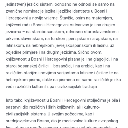
jedinstven) jezički sistem, odnosno ne odnosi se samo na
zvanične nominacije jezika i jezičke identitete u Bosni i
Hercegovini u novije vrijeme. Štaviše, osim na maternjem,
književni rad u Bosni i Hercegovini ostvarivan je i na drugim
jezicima – na starobosanskom, odnosno staroslavenskom i
crkvenoslavenskom, na turskom, perzijskom i arapskom, na
latinskom, na hebrejskom, jevrejskošpanskom ili ladinu, uz
pojedine primjere i na drugim jezicima. Slično ovom,
književnost u Bosni i Hercegovini pisana je i na glagoljici, i na
staroj bosanskoj ćirilici – bosančici, i na arebici, kao i na
različitim starijim i novijima varijantama latinice i ćirilice te na
hebrejskom pismu, dakle na pismima ne samo različitih jezika
već i različitih kulturnih, pa i civilizacijskih tradicija.
Isto tako, književnost u Bosni i Hercegovini stoljećima je bila i
sastavni dio različitih i širih književnih, ali i kulturno-
civilizacijskih sistema. U svojim počecima, kao i
srednjovjekovna Bosna, dio je medievalne kulture evropskog
tipa, ali na razmeđu njegova zapadnog i istočnog modela, a