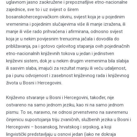
uglavnom jasno zaokružene i prepoznatljive etno-nacionalne
zajednice, sve to i uz svijest o širem
bosanskohercegovačkom okviru, svijest koja je u pojedinim
vremenima i pojedinim slučajevima više ili manje izražena, ili
manje ili više rado prihvaćena i afirmirana, odnosno svijest
koja je u nekim povijesnim trenucima jačala i dovodila do
približavanja, pa i gotovo cjelovitog stapanja ovih pojedinačnih
etno-nacionalnih književnih tokova u jedan i jedinstven
književni sistem, dok je u nekim drugim vremenima bila slabija
ili sasvim slaba, imajući za rezultat manju ili veću udaljenost,
pa i punu odvojenost i zasebnost književnog rada i književnog
života u Bosni i Hercegovini.
Književno stvaranje u Bosni i Hercegovini, također, nije
ostvareno na samo jednom jeziku, kao ni na samo jednom
pismu. To se, naravno, ne odnosi prvenstveno na savremenu
činjenicu supostojanja triju zvaničnih, službenih jezika u Bosni i
Hercegovini – bosanskog, hrvatskog i srpskog, a koji
lingvistički predstavljaju u osnovi jedan (iako ne dokraja