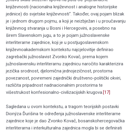
književnosti (nacionalna književnost i analogne historijske
jedinice) do svjetske književnosti“. Također, ovaj pojam blizak
je i jednom drugom pojmu, a koji je neizbježan i u proučavanju
književnog stvaranja u Bosni i Hercegovini, a posebno na
širem Slavenskom jugu, a to je pojam južnoslavenske
interliterarne zajednice, koji je u postjugoslavenskom
književnoakademskom kontekstu najcjelovitije definirao
zagrebački južnoslavist Zvonko Kovač, prema kojem
južnoslavensku interliterarnu zajednicu naročito karakterizira
jezička srodnost, djelomična jednojezičnost, prostorna
povezanost, povremeni zajednički društveno-politički okviri,
različita pripadnost nadnacionalnim prostorima te
višestrukost konfesionalno-civilizacijskih krugova.
[17]
Sagledana u ovom kontekstu, a tragom teorijskih postavki
Dionýza Ďurišina te određenja južnoslavenske interliterarne
zajednice koje je dao Zvonko Kovač, bosanskohercegovačka
interliterarna i interkulturalna zajednica mogla bi se definirati