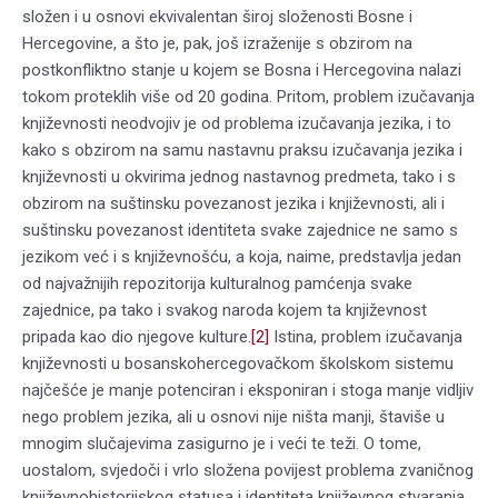
složen i u osnovi ekvivalentan široj složenosti Bosne i
Hercegovine, a što je, pak, još izraženije s obzirom na
postkonfliktno stanje u kojem se Bosna i Hercegovina nalazi
tokom proteklih više od 20 godina. Pritom, problem izučavanja
književnosti neodvojiv je od problema izučavanja jezika, i to
kako s obzirom na samu nastavnu praksu izučavanja jezika i
književnosti u okvirima jednog nastavnog predmeta, tako i s
obzirom na suštinsku povezanost jezika i književnosti, ali i
suštinsku povezanost identiteta svake zajednice ne samo s
jezikom već i s književnošću, a koja, naime, predstavlja jedan
od najvažnijih repozitorija kulturalnog pamćenja svake
zajednice, pa tako i svakog naroda kojem ta književnost
pripada kao dio njegove kulture.
[2]
Istina, problem izučavanja
književnosti u bosanskohercegovačkom školskom sistemu
najčešće je manje potenciran i eksponiran i stoga manje vidljiv
nego problem jezika, ali u osnovi nije ništa manji, štaviše u
mnogim slučajevima zasigurno je i veći te teži. O tome,
uostalom, svjedoči i vrlo složena povijest problema zvaničnog
književnohistorijskog statusa i identiteta književnog stvaranja