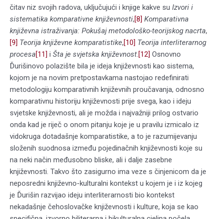
čitav niz svojih radova, uključujući i knjige kakve su
Izvori i
sistematika komparativne književnosti
,
[8]
Komparativna
književna istraživanja: Pokušaj metodološko-teorijskog nacrta
,
[9]
Teorija književne komparatistike
,
[10]
Teorija interliterarnog
procesa
[11]
i
Šta je svjetska književnost
.
[12]
Osnovno
Ďurišinovo polazište bila je ideja književnosti kao sistema,
kojom je na novim pretpostavkama nastojao redefinirati
metodologiju komparativnih književnih proučavanja, odnosno
komparativnu historiju književnosti prije svega, kao i ideju
svjetske književnosti, ali je možda i najvažniji prilog ostvario
onda kad je riječ o onom pitanju koje je u pravilu izmicalo iz
vidokruga dotadašnje komparatistike, a to je razumijevanju
složenih suodnosa između pojedinačnih književnosti koje su
na neki način međusobno bliske, ali i dalje zasebne
književnosti. Takvo što zasigurno ima veze s činjenicom da je
neposredni književno-kulturalni kontekst u kojem je i iz kojeg
je Ďurišin razvijao ideju interliterarnosti bio kontekst
nekadašnje čehoslovačke književnosti i kulture, koja se kao
specifična, izvorno biliterarna i bikulturalna cjelina počela