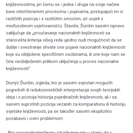
književnostima, pri čemu se
i jedna i druga
na
svoje
načine
bave
interliterarnim procesima i pojavama
, pristupajući im iz
različitih
pozicija
i s različitim
smislom
,
ali uvijek s
međusobnom uvjetovanošću
. Štaviše, Ďurišin sasvim ispravo
zaključuje da „proučavanje nacionalnih književnosti sa
stanovišta kriterija višeg reda ujedno nudi mogućnost da se
dublje i svestranije shvate one pojave nacionalnih književnosti
koje su obilježene specifičnim osobinama, ili one koje nam se
čine neobilježenim prilikom uključenja u proces nacionalne
književnosti“.
Dionýz Ďurišin, izgleda, bio je sasvim svjestan mogućih
pogrešnih ili redukcionističkih interpretacija svojih teorijskih
ideja i s pozicija historija pojedinačnih književnosti, ali i sa
sasvim suprotnih pozicija vezanih za komparativnu ili historiju
svjetske književnosti, pa se također sasvim eksplicitno
pozabavio i ovim problemom:
„Ako nacionalnoknjiževno istraživanje nije u stanju da u