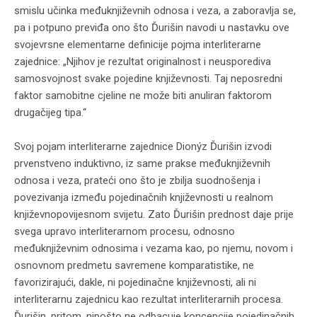
smislu učinka međuknjiževnih odnosa i veza, a zaboravlja se,
pa i potpuno previđa ono što Ďurišin navodi u nastavku ove
svojevrsne elementarne definicije pojma interliterarne
zajednice: „Njihov je rezultat originalnost i neusporediva
samosvojnost svake pojedine književnosti. Taj neposredni
faktor samobitne cjeline ne može biti anuliran faktorom
drugačijeg tipa.“
Svoj pojam interliterarne zajednice Dionýz Ďurišin izvodi
prvenstveno induktivno, iz same prakse međuknjiževnih
odnosa i veza, prateći ono što je zbilja suodnošenja i
povezivanja između pojedinačnih književnosti u realnom
književnopovijesnom svijetu. Zato Ďurišin prednost daje prije
svega upravo interliterarnom procesu, odnosno
međuknjiževnim odnosima i vezama kao, po njemu, novom i
osnovnom predmetu savremene komparatistike, ne
favorizirajući, dakle, ni pojedinačne književnosti, ali ni
interliterarnu zajednicu kao rezultat interliterarnih procesa.
Ďurišin, pritom, nipošto ne odbacuje koncepcije pojedinačnih