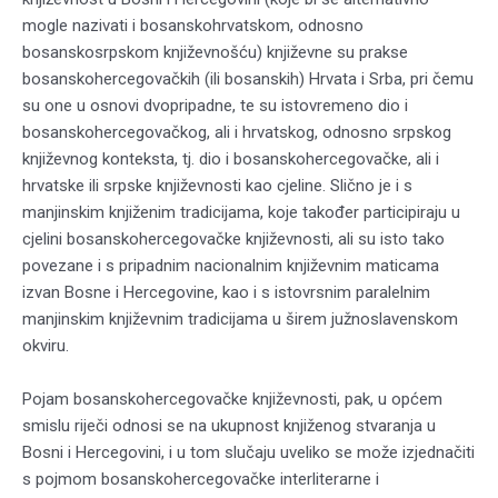
mogle nazivati i bosanskohrvatskom, odnosno
bosanskosrpskom književnošću) književne su prakse
bosanskohercegovačkih (ili bosanskih) Hrvata i Srba, pri čemu
su one u osnovi dvopripadne, te su istovremeno dio i
bosanskohercegovačkog, ali i hrvatskog, odnosno srpskog
književnog konteksta, tj. dio i bosanskohercegovačke, ali i
hrvatske ili srpske književnosti kao cjeline. Slično je i s
manjinskim knjiženim tradicijama, koje također participiraju u
cjelini bosanskohercegovačke književnosti, ali su isto tako
povezane i s pripadnim nacionalnim književnim maticama
izvan Bosne i Hercegovine, kao i s istovrsnim paralelnim
manjinskim književnim tradicijama u širem južnoslavenskom
okviru.
Pojam bosanskohercegovačke književnosti, pak, u općem
smislu riječi odnosi se na ukupnost knjiženog stvaranja u
Bosni i Hercegovini, i u tom slučaju uveliko se može izjednačiti
s pojmom bosanskohercegovačke interliterarne i