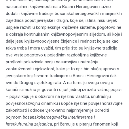
nacionalnim književnostima u Bosni i Hercegovini nužno
dodati i književne tradicije bosanskohercegovačkih manjinskih
zajednica poput jevrejske i drugih, koje se, istina, nisu uvijek
uspjele razviti u kompleksnije književne sisteme, pogotovo ne
s dokraja kontinuiranim književnopovijesnim slijedom, ali koje i
dalje jesu književnopovijesne činjenice i realnost koja se kao
takva treba i mora uvažiti, tim prije što su književne tradicije
ove vrste pogotovo u pojedinim razdobljima književne
prošlosti pokazivale svoju nesumnjivu unutrašnju
zaokruženost i cjelovitost, kako je to npr. bio slučaj upravo s
jevrejskom književnom tradicijom u Bosni i Hercegovini čak
sve do Drugog svjetskog rata. A na temelju svega ovog u
konačnici nužno je govoriti i o još jednoj izrazito važnoj pojavi
– pojavi koju je s obzirom na njezinu vlastitu, unutrašnju
povijesnorazvojnu dinamiku i uopće njezine povijesnorazvojne
zakonitosti i odnose vjerovatno najprimjerenije odrediti
pojmom
bosanskohercegovačka interliterarna i
interkulturalna zajednica
, pri čemu je u pitanju fenomen koji