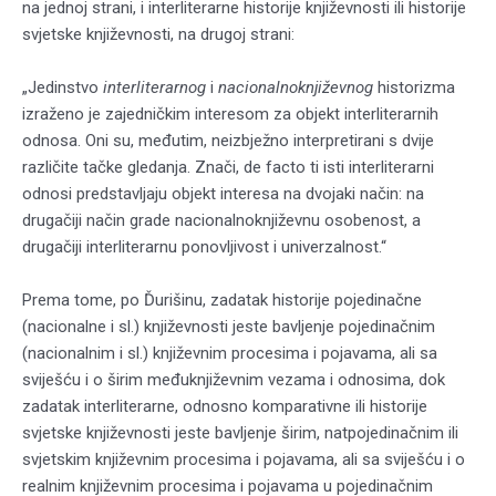
na jednoj strani, i interliterarne historije književnosti ili historije
svjetske književnosti, na drugoj strani:
„Jedinstvo
interliterarnog
i
nacionalnoknjiževnog
historizma
izraženo je zajedničkim interesom za objekt interliterarnih
odnosa. Oni su, međutim, neizbježno interpretirani s dvije
različite tačke gledanja. Znači, de facto ti isti interliterarni
odnosi predstavljaju objekt interesa na dvojaki način: na
drugačiji način grade nacionalnoknjiževnu osobenost, a
drugačiji interliterarnu ponovljivost i univerzalnost.“
Prema tome, po Ďurišinu, zadatak historije pojedinačne
(nacionalne i sl.) književnosti jeste bavljenje pojedinačnim
(nacionalnim i sl.) književnim procesima i pojavama, ali sa
sviješću i o širim međuknjiževnim vezama i odnosima, dok
zadatak interliterarne, odnosno komparativne ili historije
svjetske književnosti jeste bavljenje širim, natpojedinačnim ili
svjetskim književnim procesima i pojavama, ali sa sviješću i o
realnim književnim procesima i pojavama u pojedinačnim