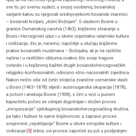
sve to, po svemu sudeći, u svojoj osobenoj, bosanskoj
varijanti kakvu su njegovali srednjovjekovni bosanski starenici
– bosanski krstjani, „dobri Bošnjani“. S ulaskom Bosne u
granice Osmanskog carstva (1463), književno stvaranje u
Bosni i Hercegovini ulazi i u okvire orijentalno-islamske kulture
i civilizacije, što je, naravno, najočitije u slučaju književne
prakse bosanskih muslimana – Bošnjaka, ali je na različite
načine i u različitim oblicima ovakvo što svoje tragove
ostavilo i u književnoj baštini drugih bosanskohercegovačkih
religijsko-konfesionalnih, odnosno etno-nacionalnih zajednica.
Nakon nešto više od četiri stoljeća zvanične osmanske vlasti
u Bosni (1463–1878) slijedi i austrougarska okupacija (1878),
a potom i aneksija Bosne (1908), s čim u vezi u punom
kapacitetu počeo se odvijati dugotrajan i složen proces
„evropeizacije“ cjelokupnog bosanskohercegovačkog društva,
pa tako i kulture te same književnosti, a zapravo proces
svojevrsne „repatrijacije“ Bosne u okvire evropske kulture i
civilizacije.
[5]
Istina, ovi procesi započeti su još u posljednjim