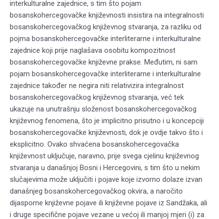
interkulturalne zajednice, s tim što pojam
bosanskohercegovačke književnosti insistira na integralnosti
bosanskohercegovačkog književnog stvaranja, za razliku od
pojma bosanskohercegovačke interliterarne i interkulturalne
zajednice koji prije naglašava osobitu kompozitnost
bosanskohercegovačke književne prakse. Međutim, ni sam
pojam bosanskohercegovačke interliterarne i interkulturalne
zajednice također ne negira niti relativizira integralnost
bosanskohercegovačkog književnog stvaranja, već tek
ukazuje na unutrašnju složenost bosanskohercegovačkog
književnog fenomena, što je implicitno prisutno i u koncepciji
bosanskohercegovačke književnosti, dok je ovdje takvo što i
eksplicitno. Ovako shvaćena bosanskohercegovačka
književnost uključuje, naravno, prije svega cjelinu književnog
stvaranja u današnjoj Bosni i Hercegovini, s tim što u nekim
slučajevima može uključiti i pojave koje izvorno dolaze izvan
današnjeg bosanskohercegovačkog okvira, a naročito
dijasporne književne pojave ili književne pojave iz Sandžaka, ali
i druge specifične pojave vezane u većoj ili manjoj mjeri (i) za