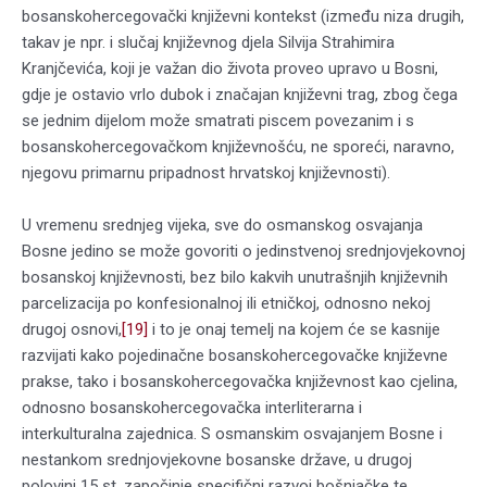
bosanskohercegovački književni kontekst (između niza drugih,
takav je npr. i slučaj književnog djela Silvija Strahimira
Kranjčevića, koji je važan dio života proveo upravo u Bosni,
gdje je ostavio vrlo dubok i značajan književni trag, zbog čega
se jednim dijelom može smatrati piscem povezanim i s
bosanskohercegovačkom književnošću, ne sporeći, naravno,
njegovu primarnu pripadnost hrvatskoj književnosti).
U vremenu srednjeg vijeka, sve do osmanskog osvajanja
Bosne jedino se može govoriti o jedinstvenoj srednjovjekovnoj
bosanskoj književnosti, bez bilo kakvih unutrašnjih književnih
parcelizacija po konfesionalnoj ili etničkoj, odnosno nekoj
drugoj osnovi,
[19]
i to je onaj temelj na kojem će se kasnije
razvijati kako pojedinačne bosanskohercegovačke književne
prakse, tako i bosanskohercegovačka književnost kao cjelina,
odnosno bosanskohercegovačka interliterarna i
interkulturalna zajednica. S osmanskim osvajanjem Bosne i
nestankom srednjovjekovne bosanske države, u drugoj
polovini 15 st. započinje specifični razvoj bošnjačke te