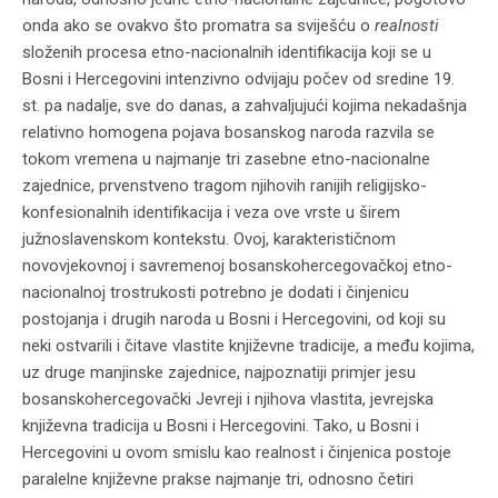
onda ako se ovakvo što promatra sa sviješću o
realnosti
složenih procesa etno-nacionalnih identifikacija koji se u
Bosni i Hercegovini intenzivno odvijaju počev od sredine 19.
st. pa nadalje, sve do danas, a zahvaljujući kojima nekadašnja
relativno homogena pojava bosanskog naroda razvila se
tokom vremena u najmanje tri zasebne etno-nacionalne
zajednice, prvenstveno tragom njihovih ranijih religijsko-
konfesionalnih identifikacija i veza ove vrste u širem
južnoslavenskom kontekstu. Ovoj, karakterističnom
novovjekovnoj i savremenoj bosanskohercegovačkoj etno-
nacionalnoj trostrukosti potrebno je dodati i činjenicu
postojanja i drugih naroda u Bosni i Hercegovini, od koji su
neki ostvarili i čitave vlastite književne tradicije, a među kojima,
uz druge manjinske zajednice, najpoznatiji primjer jesu
bosanskohercegovački Jevreji i njihova vlastita, jevrejska
književna tradicija u Bosni i Hercegovini. Tako, u Bosni i
Hercegovini u ovom smislu kao realnost i činjenica postoje
paralelne književne prakse najmanje tri, odnosno četiri