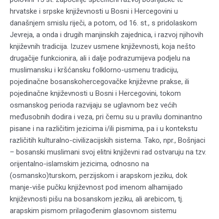
hrvatske i srpske književnosti u Bosni i Hercegovini u
današnjem smislu riječi, a potom, od 16. st., s pridolaskom
Jevreja, a onda i drugih manjinskih zajednica, i razvoj njihovih
književnih tradicija. Izuzev usmene književnosti, koja nešto
drugačije funkcionira, ali i dalje podrazumijeva podjelu na
muslimansku i kršćansku folklorno-usmenu tradiciju,
pojedinačne bosanskohercegovačke književne prakse, ili
pojedinačne književnosti u Bosni i Hercegovini, tokom
osmanskog perioda razvijaju se uglavnom bez većih
međusobnih dodira i veza, pri čemu su u pravilu dominantno
pisane i na različitim jezicima i/ili pismima, pa i u kontekstu
različitih kulturalno-civilizacijskih sistema. Tako, npr., Bošnjaci
– bosanski muslimani svoj elitni književni rad ostvaruju na tzv.
orijentalno-islamskim jezicima, odnosno na
(osmansko)turskom, perzijskom i arapskom jeziku, dok
manje-više pučku književnost pod imenom alhamijado
književnosti pišu na bosanskom jeziku, ali arebicom, tj.
arapskim pismom prilagođenim glasovnom sistemu