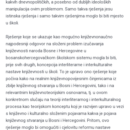
kakvih dnevnopolitičkih, a posebno od dubljih ideoloških
manipulacija ovim problemom. Samo takva rješenja jesu
istinska rješenja i samo takvim rješenjima moglo bi biti mjesto
u školi.
Rješenje koje se ukazuje kao mogućno književnonaučno
najpodesniji odgovor na složeni problem izučavanja
književnosti naroda Bosne i Hercegovine u
bosanskohercegovačkom školskom sistemu mogla bi biti,
prije svih drugih, koncepcija interliterarne i interkulturalne
nastave književnosti u školi. To je upravo ono rješenje koje
počiva kako na realnim književnopovijesnim činjenicama iz
zbilje književnog stvaranja u Bosni i Hercegovini, tako i na
relevantnim književnoteorijskim osnovama, tj. u ovom
konkretnom slučaju na teoriji interliterarnog i interkulturalnog
procesa kao teorijskom konceptu koji je razvijen upravo u vezi
s književno i kulturalno složenim pojavama kakva je pojava
književnog stvaranja u Bosni i Hercegovini. Pritom, ovo
rješenje moglo bi omogućiti i cjelovitu reformu nastave