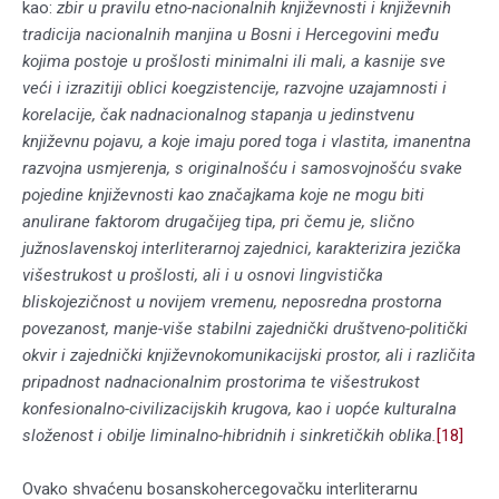
kao:
zbir u pravilu etno-nacionalnih književnosti i književnih
tradicija nacionalnih manjina u Bosni i Hercegovini među
kojima postoje u prošlosti minimalni ili mali, a kasnije sve
veći i izrazitiji oblici koegzistencije, razvojne uzajamnosti i
korelacije, čak nadnacionalnog stapanja u jedinstvenu
književnu pojavu, a koje imaju pored toga i vlastita, imanentna
razvojna usmjerenja, s originalnošću i samosvojnošću svake
pojedine književnosti kao značajkama koje ne mogu biti
anulirane faktorom drugačijeg tipa, pri čemu je, slično
južnoslavenskoj interliterarnoj zajednici, karakterizira jezička
višestrukost u prošlosti, ali i u osnovi lingvistička
bliskojezičnost u novijem vremenu, neposredna prostorna
povezanost, manje-više stabilni zajednički društveno-politički
okvir i zajednički književnokomunikacijski prostor, ali i različita
pripadnost nadnacionalnim prostorima te višestrukost
konfesionalno-civilizacijskih krugova, kao i uopće kulturalna
složenost i obilje liminalno-hibridnih i sinkretičkih oblika.
[18]
Ovako shvaćenu bosanskohercegovačku interliterarnu