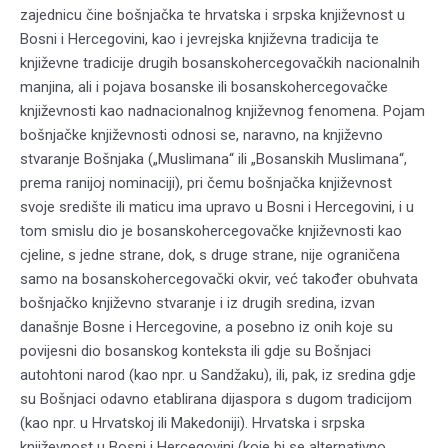
zajednicu čine bošnjačka te hrvatska i srpska književnost u
Bosni i Hercegovini, kao i jevrejska književna tradicija te
književne tradicije drugih bosanskohercegovačkih nacionalnih
manjina, ali i pojava bosanske ili bosanskohercegovačke
književnosti kao nadnacionalnog književnog fenomena. Pojam
bošnjačke književnosti odnosi se, naravno, na književno
stvaranje Bošnjaka („Muslimana“ ili „Bosanskih Muslimana“,
prema ranijoj nominaciji), pri čemu bošnjačka književnost
svoje središte ili maticu ima upravo u Bosni i Hercegovini, i u
tom smislu dio je bosanskohercegovačke književnosti kao
cjeline, s jedne strane, dok, s druge strane, nije ograničena
samo na bosanskohercegovački okvir, već također obuhvata
bošnjačko književno stvaranje i iz drugih sredina, izvan
današnje Bosne i Hercegovine, a posebno iz onih koje su
povijesni dio bosanskog konteksta ili gdje su Bošnjaci
autohtoni narod (kao npr. u Sandžaku), ili, pak, iz sredina gdje
su Bošnjaci odavno etablirana dijaspora s dugom tradicijom
(kao npr. u Hrvatskoj ili Makedoniji). Hrvatska i srpska
književnost u Bosni i Hercegovini (koje bi se alternativno