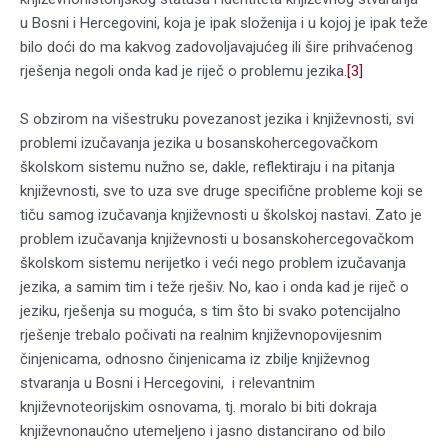
u Bosni i Hercegovini, koja je ipak složenija i u kojoj je ipak teže
bilo doći do ma kakvog zadovoljavajućeg ili šire prihvaćenog
rješenja negoli onda kad je riječ o problemu jezika.
[3]
S obzirom na višestruku povezanost jezika i književnosti, svi
problemi izučavanja jezika u bosanskohercegovačkom
školskom sistemu nužno se, dakle, reflektiraju i na pitanja
književnosti, sve to uza sve druge specifične probleme koji se
tiču samog izučavanja književnosti u školskoj nastavi. Zato je
problem izučavanja književnosti u bosanskohercegovačkom
školskom sistemu nerijetko i veći nego problem izučavanja
jezika, a samim tim i teže rješiv. No, kao i onda kad je riječ o
jeziku, rješenja su moguća, s tim što bi svako potencijalno
rješenje trebalo počivati na realnim književnopovijesnim
činjenicama, odnosno činjenicama iz zbilje književnog
stvaranja u Bosni i Hercegovini, i relevantnim
književnoteorijskim osnovama, tj. moralo bi biti dokraja
književnonaučno utemeljeno i jasno distancirano od bilo