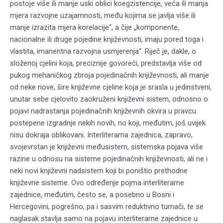
postoje više ili manje uski oblici koegzistencije, veća ili manja
mjera razvojne uzajamnosti, među kojima se javlja više ili
manje izrazita mjera korelacije“, a čije „komponente,
nacionalne ili druge pojedine književnosti, imaju pored toga i
vlastita, imanentna razvojna usmjerenja“. Riječ je, dakle, o
složenoj cjelini koja, preciznije govoreći, predstavlja više od
pukog mehaničkog zbroja pojedinačnih književnosti, ali manje
od neke nove, šire književne cjeline koja je srasla u jedinstveni,
unutar sebe cjelovito zaokruženi književni sistem, odnosno o
pojavi nadrastanja pojedinačnih književnih okvira u pravcu
postepene izgradnje nekih novih, no koji, međutim, još uvijek
nisu dokraja oblikovani. Interliterarna zajednica, zapravo,
svojevrstan je književni međusistem, sistemska pojava više
razine u odnosu na sisteme pojedinačnih književnosti, ali ne i
neki novi književni nadsistem koji bi poništio prethodne
književne sisteme. Ovo određenje pojma interliterarne
zajednice, međutim, često se, a posebno u Bosni i
Hercegovini, pogrešno, pa i sasvim reduktivno tumači, te se
naglasak stavlja samo na pojavu interliterarne zajednice u