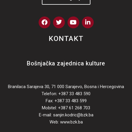
F
T
Y
L
a
w
o
i
c
i
u
n
e
t
t
k
KONTAKT
b
t
u
e
o
e
b
d
o
r
e
i
k
n
Bošnjačka zajednica kulture
Branilaca Sarajeva 30, 71 000 Sarajevo, Bosna i Hercegovina
Telefon: +387 33 483 590
Fax: +387 33 483 599
Mobitel: +387 61 268 703
E-mail: sanjin.kodric@bzk.ba
Web: www.bzk.ba