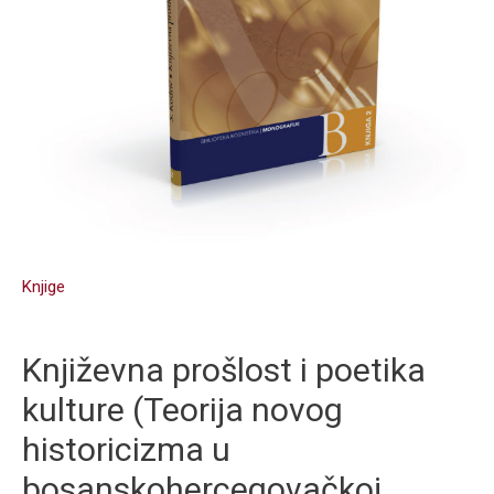
u
bosanskohercegovačkoj
književnohistorijskoj
praksi)
količina
Knjige
Književna prošlost i poetika
kulture (Teorija novog
historicizma u
bosanskohercegovačkoj