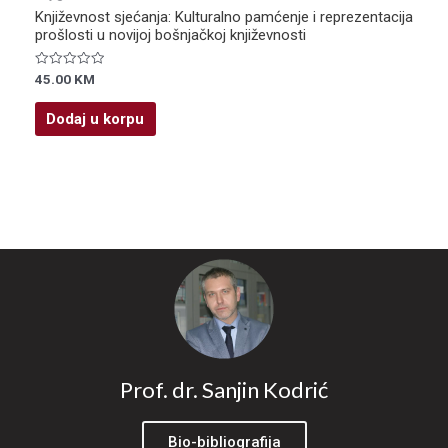
Književnost sjećanja: Kulturalno pamćenje i reprezentacija
prošlosti u novijoj bošnjačkoj književnosti
Ocjenjeno
45.00
KM
0
od
5
Dodaj u korpu
Prof. dr. Sanjin Kodrić
Bio-bibliografija