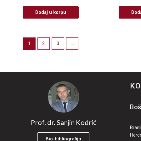
0
0
od
od
5
5
Dodaj u korpu
Doda
1
2
3
→
KO
Boš
Prof. dr. Sanjin Kodrić
Brani
Herc
Bio-bibliografija