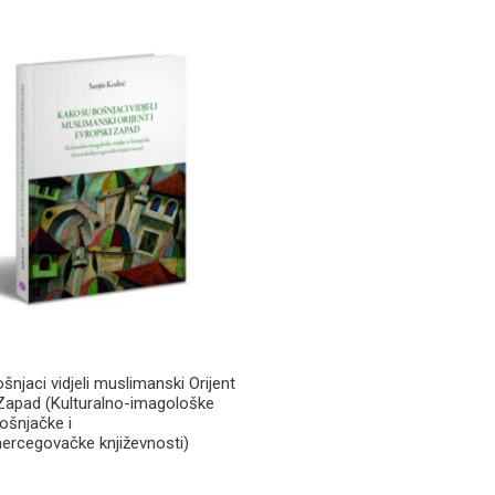
njaci vidjeli muslimanski Orijent
 Zapad (Kulturalno-imagološke
bošnjačke i
ercegovačke književnosti)