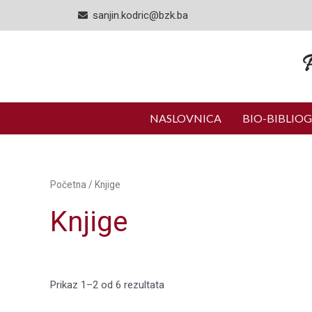
Skip
sanjin.kodric@bzk.ba
to
content
P
NASLOVNICA
BIO-BIBLIOG
Početna
/ Knjige
Knjige
Prikaz 1–2 od 6 rezultata