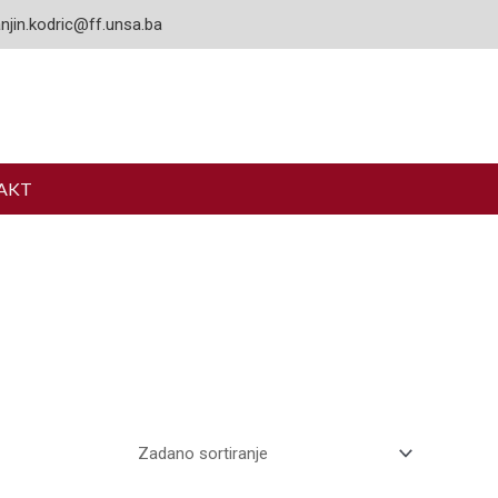
njin.kodric@ff.unsa.ba
AKT