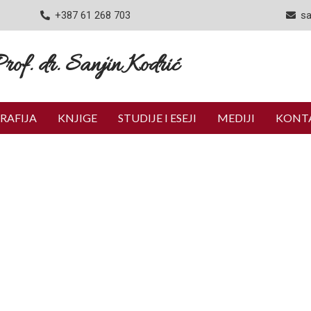
+387 61 268 703
sa
rof. dr. Sanjin Kodrić
RAFIJA
KNJIGE
STUDIJE I ESEJI
MEDIJI
KONT