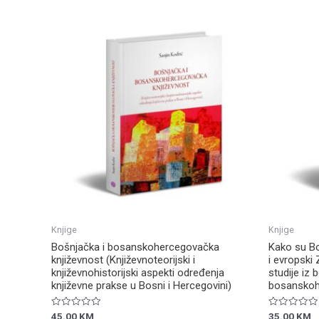
Knjige
Knjige
Bošnjačka i bosanskohercegovačka
Kako su Boš
književnost (Književnoteorijski i
i evropski
književnohistorijski aspekti određenja
studije iz 
književne prakse u Bosni i Hercegovini)
bosanskoh
Ocjenjeno
Ocjenjeno
45.00
KM
35.00
KM