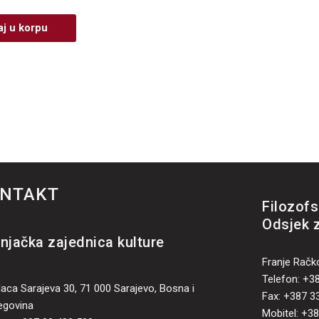
j u korpu
NTAKT
Filozofs
Odsjek 
njačka zajednica kulture
Franje Račk
Telefon: +3
laca Sarajeva 30, 71 000 Sarajevo, Bosna i
Fax: +387 3
egovina
Mobitel: +3