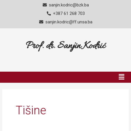
Skip
sanjin.kodric@bzk.ba
to
+387 61 268 703
content
sanjin.kodric@ff.unsa.ba
Prof. dr. Sanjin Kodrić
Men
Tišine