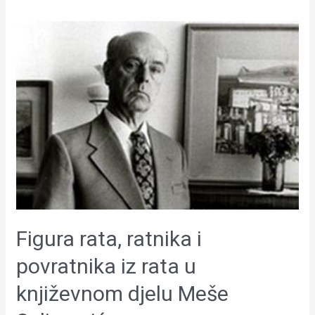
Figura
rata,
ratnika
i
povratnika
iz
rata
u
književnom
djelu
Meše
Selimovića
Figura rata, ratnika i
povratnika iz rata u
književnom djelu Meše