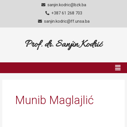
Skip
sanjin.kodric@bzk.ba
to
+387 61 268 703
content
sanjin.kodric@ff.unsa.ba
Prof. dr. Sanjin Kodrić
Men
Munib Maglajlić