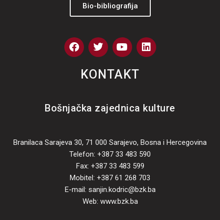
Bio-bibliografija
F
T
Y
L
a
w
o
i
c
i
u
n
e
t
t
k
KONTAKT
b
t
u
e
o
e
b
d
o
r
e
i
Bošnjačka zajednica kulture
k
n
Branilaca Sarajeva 30, 71 000 Sarajevo, Bosna i Hercegovina
Telefon: +387 33 483 590
Fax: +387 33 483 599
Mobitel: +387 61 268 703
E-mail: sanjin.kodric@bzk.ba
Web: www.bzk.ba