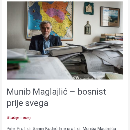
Munib
Maglajlić
–
bosnist
prije
svega
Munib Maglajlić – bosnist
prije svega
Studije i eseji
Piše: Prof. dr. Sanjin Kodrić Ime prof. dr. Muniba Maglajlića