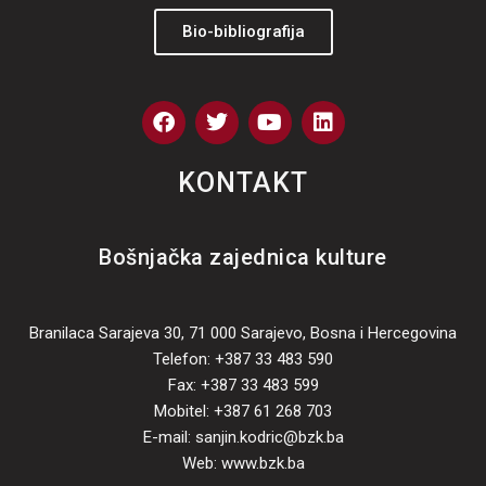
Bio-bibliografija
F
T
Y
L
a
w
o
i
c
i
u
n
e
t
t
k
KONTAKT
b
t
u
e
o
e
b
d
o
r
e
i
Bošnjačka zajednica kulture
k
n
Branilaca Sarajeva 30, 71 000 Sarajevo, Bosna i Hercegovina
Telefon: +387 33 483 590
Fax: +387 33 483 599
Mobitel: +387 61 268 703
E-mail: sanjin.kodric@bzk.ba
Web: www.bzk.ba