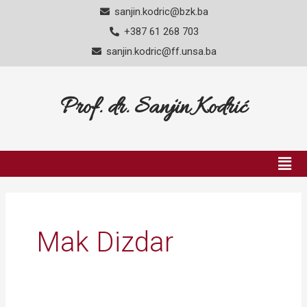
Skip
sanjin.kodric@bzk.ba
to
+387 61 268 703
content
sanjin.kodric@ff.unsa.ba
Prof. dr. Sanjin Kodrić
Men
Mak Dizdar