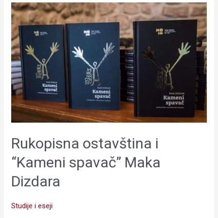
Rukopisna
ostavština
i
“Kameni
spavač”
Maka
Dizdara
Rukopisna ostavština i
“Kameni spavač” Maka
Dizdara
Studije i eseji